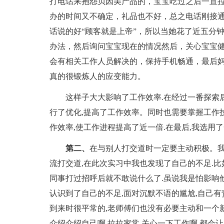
打电话来抱怨贝因美产品的，宝宝吃过之后一直
办的时间又不确定，礼品也不好，总之电话刚接
话说的好“顾客就是上帝”，所以当她花了近五分
办法，然后询问宝宝现在的情况然后，关心宝宝
会有相关工作人员解决的，保持手机畅通，最后
真的很锻炼人的应变能力。
这样子大大影响了工作效率.在经过一番探索后
行了优化,提高了工作效率。同时也需要掌握工作
作效率,使工作进程提高了近一倍.在最后,我选用
第二、
在与别人打交道时一定要主动积极。我
流打交道,在此次实习中我也发现了自己的不足.比
同事打过招呼后就不敢说什么了.虽说我是怕影响
认识到了自己的不足,面对沉默不语的尴尬,自己
到来时很平常的,老师傅们也没有必要主动和一个
介绍介绍自己啊,拉拉家常,关心一下工作啊,都会让