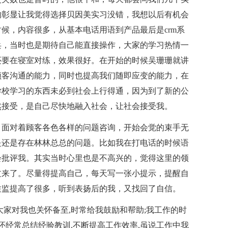
的彰显让我觉得选择贝因美实习没错，我想以后有机会
候，内容很多，从基本电话用语到产品最后是crm系
兵，当时也是期待自己能直接操作，大家的学习热情一
还要在寝室对练，效果很好。在开始的时候吴珊珊就讲
顾客沟通的能力，同时也提高我们随即应变的能力，在
学校学习的东西未必到社会上行得通，因为到了新的公
然接受，是自己尽快地融入社会，让社会接受我。
面对着顾客各色各样的问题咨询，开始会觉的束手无
是还是存在林林总总的问题。比如我在打电话的时候语
会批评我。其实当时心里也是不高兴的，觉得这里的领
过来了。尽量得提高自己，每天写一张小提示，提醒自
质监提高了很多，听到表扬后的我，又找回了自信。
家对我也关怀备至,时常给我鼓励和帮助;我工作的时
还经常总结经验教训,不断提高工作效率,虽说工作中我