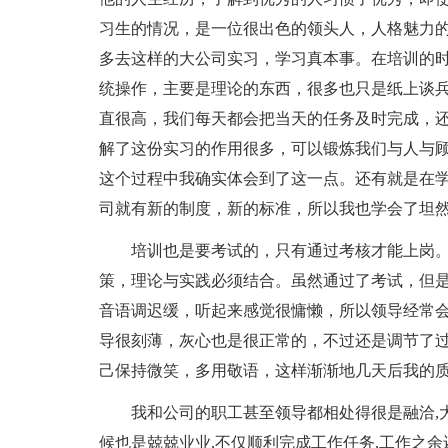
习生的情况，是一位很出色的领头人，人格魅力
多去这样的大公司实习，学习真本事。在培训的时
统操作，主要是理论的东西，很多也只是纸上谈
直很高，我们每天都会把当天的任务及时完成，
解了这份实习的作用很多，可以锻炼我们与人与
这个过程中我确实体会到了这一点。还有就是在
司就有新的制度，新的标准，所以我也学会了坦
培训也是要考试的，只有通过考核才能上岗。
策，理论与实践必须结合。虽然通过了考试，但
音语调迟缓，听起来感觉很慵懒，所以领导经常
导很刻薄，灰心也是很正常的，不过还是调节了
己保持微笑，多用敬语，这样渐渐地几天后我的
我和公司的职工甚至领导都相处得很是融洽,大
候也是兢兢业业,不仅顺利完成工作任务,工作之余