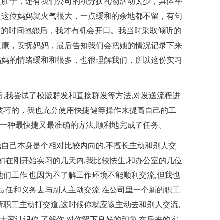
拉肚子，还有我们公司的积分换礼物活动太少，具体举
通这位妈妈就火气很大，一点缓和的余地都不留，有句
钟的时间抱怨后，我才有机会开口。我当时采取倾听的
健康，安抚妈妈，最后告知我们会把她的情况记录下来
妈妈的情绪缓和和很多，也很理解我们，所以这份实习
,我尝试了模版群发和直接群发等方法,对发送流程进
技巧的，我也充分使用快捷健等操作来提高自己的工
了一种最快捷又最准确的方法,顺利地完成了任务。
自己本身是个相对比较内向的,不擅长主动和别人交
如在刚开始实习的几天内,我比较怯生,和办公室的几位
他们工作,也因为不了解工作环境不能顺利交流,但我也
有责任和义务去与别人主动交流.在公司里一个新的职工
新职工主动打交道,这时候你就应该主动去和别人交流,
大家认识你,了解你,对你留下良好的印象.在后来的实