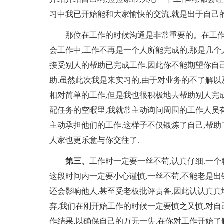
习中我已开始能和大家愉快的交流,就是出于自己的
那位在工作的时候沟通是非常重要的。在工作的
会工作中,工作不再是一个人所能完成的,那是几
接受别人的帮助已完成工作.因此你不能期望你自
助.虽然此次我是来实习的,由于对业务的不了解
相对简单的工作,但是我也很积极地去帮助别人完
配任务的空暇里,我就常主动询问周围的工作人员
主动承担他们的工作.这样子不仅锻炼了自己,帮助
人家也更乐意与你交往了.
第三、
工作时一定要一丝不苟,认真仔细.一
这段时间内一定要小心谨慎,一丝不苟,不能老是
还会影响他人,甚至受老板批评责备,因此认认真
弃,我们在刚开始工作的时候一定要慎之又慎,对
作结果,以确保自己的万无一失.在你对工作开始