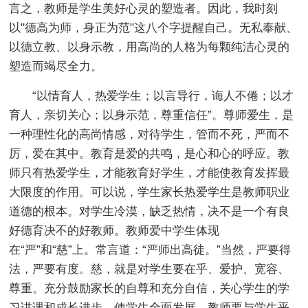
言之，教师是学生美好心灵的塑造者。因此，我时刻
以"德高为师，身正为范"这八个字提醒自己。无私奉献、
以德立教、以身示教，用高尚的人格为每颗纯洁心灵的
塑造而竭尽全力。
“以情育人，热爱学生；以言导行，诲人不倦；以才
育人，亲切关心；以身示范，尊重信任”。尊师爱生，是
一种理性化的高尚情感，对待学生，管而不死，严而不
厉，爱在其中。教育是爱的共鸣，是心和心的呼应。教
师只有热爱学生，才能教育好学生，才能使教育发挥最
大限度的作用。可以说，学生家长热爱学生是教师职业
道德的根本。对学生冷漠，缺乏热情，决不是一个有良
好德育决不的好教师。教师爱中学生体现
在“严”和“慈”上。常言道：“严师出高徒。”当然，严要得
法，严要有度。慈，就是对学生要在乎、爱护、宽容、
尊重。充分鼓励家长的自尊和充分自信，关心学生的学
习讲课和成长进步，使学生全面发展。教师要与学生平