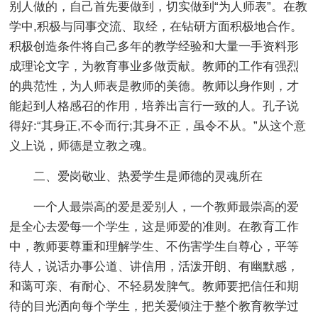
别人做的，自己首先要做到，切实做到“为人师表”。在教
学中,积极与同事交流、取经，在钻研方面积极地合作。
积极创造条件将自己多年的教学经验和大量一手资料形
成理论文字，为教育事业多做贡献。教师的工作有强烈
的典范性，为人师表是教师的美德。教师以身作则，才
能起到人格感召的作用，培养出言行一致的人。孔子说
得好:“其身正,不令而行;其身不正，虽令不从。”从这个意
义上说，师德是立教之魂。
二、爱岗敬业、热爱学生是师德的灵魂所在
一个人最崇高的爱是爱别人，一个教师最崇高的爱
是全心去爱每一个学生，这是师爱的准则。在教育工作
中，教师要尊重和理解学生、不伤害学生自尊心，平等
待人，说话办事公道、讲信用，活泼开朗、有幽默感，
和蔼可亲、有耐心、不轻易发脾气。教师要把信任和期
待的目光洒向每个学生，把关爱倾注于整个教育教学过