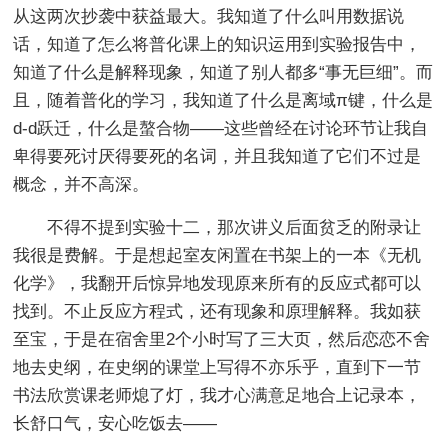
从这两次抄袭中获益最大。我知道了什么叫用数据说
话，知道了怎么将普化课上的知识运用到实验报告中，
知道了什么是解释现象，知道了别人都多“事无巨细”。而
且，随着普化的学习，我知道了什么是离域π键，什么是
d-d跃迁，什么是螯合物——这些曾经在讨论环节让我自
卑得要死讨厌得要死的名词，并且我知道了它们不过是
概念，并不高深。
不得不提到实验十二，那次讲义后面贫乏的附录让
我很是费解。于是想起室友闲置在书架上的一本《无机
化学》，我翻开后惊异地发现原来所有的反应式都可以
找到。不止反应方程式，还有现象和原理解释。我如获
至宝，于是在宿舍里2个小时写了三大页，然后恋恋不舍
地去史纲，在史纲的课堂上写得不亦乐乎，直到下一节
书法欣赏课老师熄了灯，我才心满意足地合上记录本，
长舒口气，安心吃饭去——