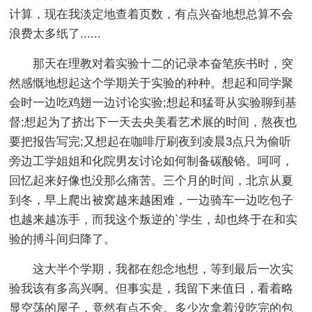
计算，现在我淡定地查着页数，有点兴奋地想总算不会
浪费太多纸了......
那天在理教对着实验十二的记录本奋笔疾书时，突
然感慨地想起这个学期关于实验的种种。想起和同学聚
会时一边吃鸡翅一边讨论实验;想起和猛哥从实验聊到基
督;想起为了挤出下一天去央美看艺术展的时间，熬夜也
要把报告写完;又想起在咖啡厅刷夜到凌晨3点只为偷听
旁边工学姐姐和化院男友讨论如何制备碳酸铬。呵呵，
回忆起来好像也没那么痛苦。三个月的时间，北京从夏
到冬，早上爬出被窝越来越困难，一边骑车一边吃包子
也越来越冻手，而我这个叛逆的`学生，却也终于在和实
验的搏斗间归降了。
这大半个学期，我都在怨念地想，等到最后一次实
验我该有多高兴啊。但事实是，我留下来值日，看着略
显空荡的屋子，竟然有点不舍。多少次拿着没吃完的包