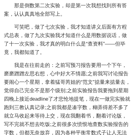
那是倒数第二次实验，却是第一次我想找到所有答
案，认认真真地全部写上。
可笑吧，做了七次实验，我才知道讲义后面有方程
式总表，做了九次实验我才知道什么是用数据说话，做
了十一次实验，我才真的明白什么是“查资料”——但毕
竟，我都知道了。
我是在往前走的：之前写预习报告要用一个下午，
磨磨蹭蹭左思右想，心中好大不情愿;之前我写讨论报告
要闹心一个星期，拿着猛哥芮姐的“范文”掂量来掂量去，
觉得自己完全不是那个级别;之前实验报告我要拖到星期
四晚上接近deadline了才悲怆地提笔，现在一做完实验就
跑到三教认真记录;之前我都是凑字数，糊弄得差不多了
就立马收起来等待上交，现在我翻着书，翻着讨论版，
写不完就不想去吃饭;之前很多次愤恨地查数实验报告的
字数，但都无奈放弃，因为各种平衡常数式子让人无法