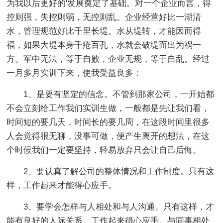
为我以后更好的'发展奠定了基础。对一个企业而言，得
控则强，失控则弱，无控则乱。企业经营好比一湖清
水，管理规范好比千里长堤。水从堤转，才能因而得
福，如果大堤本身千疮百孔，水就会破堤而出为祸一
方。军中无法，等于自败，企业无规，等于自乱。经过
一月多月实训下来，使我受益良多：
1、是要有坚定的信念。不管到那家公司，一开始都
不会立刻给工作我们实训生做，一般都是先让我们看，
时间短的要几天，时间长的要几周，在这段时间里很多
人会觉得很无聊，没事可做，便产生离开的想法，在这
个时候我们一定要坚持，轻易放弃只会让自己后悔。
2、要认真了解公司的整体情况和工作制度。只有这
样，工作起来才能得心应手。
3、要学会怎样与人相处和与人沟通。只有这样，才
能有良好的人际关系。工作起来得心应手。与同事相处