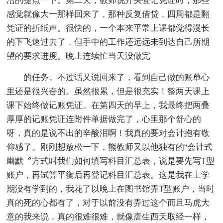
洁的提点一下。第二天，教师说开头登记凭证时，那些
感觉就像大一那样回来了，那种反复借贷，四周都是翻
凭证的折纸声。很快的，一个本来平常上课都觉得漫长
的下飞速过去了，但手中的工作还远远未到达自己所期
望的要求进度。晚上连续忙当天没做完
的任务。不过话又说回来了，看到自己做的账单心
里还是很兴奋的。虽然很累，但是很充实！整两天课上
课下始终做记账凭证。在第四天的早上，我最终把两叠
厚厚的记账凭证连附件单据做完了，心里那个舒心的
呀，真的是说不出的辛酸泪啊！我真的要对会计抱有敬
仰感了。刚刚想放松一下，熊教师又以他独有的“会计式
幽默〞方式叫我们如何填写科目汇总表，说是要先写T型
账户，再试算平衡后再登记科目汇总表。这是我在上学
期没有学到的，我花了以晚上在图书馆弄T型账户，当时
真的死的心都有了，对于以前没有弄过这个而且马虎大
意的我来说，真的很难很难，就像唐生西天取经一样，