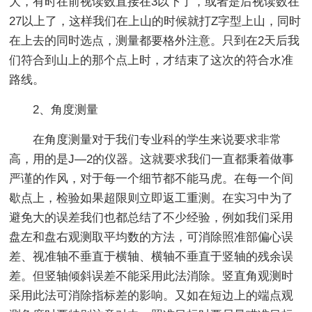
大，有时在前视读数直接在3以下了，或者是后视读数在
27以上了，这样我们在上山的时候就打Z字型上山，同时
在上去的同时选点，测量都要格外注意。只到在2天后我
们符合到山上的那个点上时，才结束了这次的符合水准
路线。
2、角度测量
在角度测量对于我们专业科的学生来说要求非常
高，用的是J—2的仪器。这就要求我们一直都秉着做事
严谨的作风，对于每一个细节都不能马虎。在每一个间
歇点上，检验如果超限则立即返工重测。在实习中为了
避免大的误差我们也都总结了不少经验，例如我们采用
盘左和盘右观测取平均数的方法，可消除照准部偏心误
差、视准轴不垂直于横轴、横轴不垂直于竖轴的残余误
差。但竖轴倾斜误差不能采用此法消除。竖直角观测时
采用此法可消除指标差的影响。又如在短边上的端点观