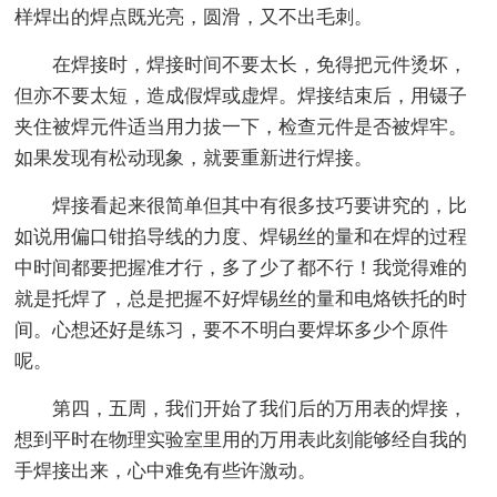
样焊出的焊点既光亮，圆滑，又不出毛刺。
在焊接时，焊接时间不要太长，免得把元件烫坏，
但亦不要太短，造成假焊或虚焊。焊接结束后，用镊子
夹住被焊元件适当用力拔一下，检查元件是否被焊牢。
如果发现有松动现象，就要重新进行焊接。
焊接看起来很简单但其中有很多技巧要讲究的，比
如说用偏口钳掐导线的力度、焊锡丝的量和在焊的过程
中时间都要把握准才行，多了少了都不行！我觉得难的
就是托焊了，总是把握不好焊锡丝的量和电烙铁托的时
间。心想还好是练习，要不不明白要焊坏多少个原件
呢。
第四，五周，我们开始了我们后的万用表的焊接，
想到平时在物理实验室里用的万用表此刻能够经自我的
手焊接出来，心中难免有些许激动。