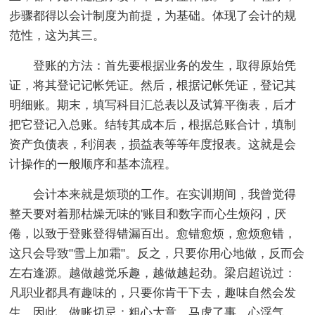
步骤都得以会计制度为前提，为基础。体现了会计的规
范性，这为其三。
登账的方法：首先要根据业务的发生，取得原始凭
证，将其登记记帐凭证。然后，根据记帐凭证，登记其
明细账。期末，填写科目汇总表以及试算平衡表，后才
把它登记入总账。结转其成本后，根据总账合计，填制
资产负债表，利润表，损益表等等年度报表。这就是会
计操作的一般顺序和基本流程。
会计本来就是烦琐的工作。在实训期间，我曾觉得
整天要对着那枯燥无味的'账目和数字而心生烦闷，厌
倦，以致于登账登得错漏百出。愈错愈烦，愈烦愈错，
这只会导致"雪上加霜"。反之，只要你用心地做，反而会
左右逢源。越做越觉乐趣，越做越起劲。梁启超说过：
凡职业都具有趣味的，只要你肯干下去，趣味自然会发
生。因此，做账切忌：粗心大意，马虎了事，心浮气