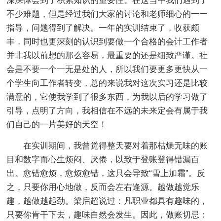
深深体会到了积累知识的重要性。在这当中我们遇到了
不少难题，但是经过我们大家的讨论和老师细心的一一
指导，问题得到了解决。一年的实训结束了，收获颇
丰，同时也更深刻的认识到要做一个合格的会计工作者
并非我以前想的那么容易，最重要的还是细致严谨。社
会是不要一个一无是处的人，所以我们要更多更快从一
个学生向工作者转变，总的来说我对这次实习还是比较
满意的，它使我学到了很多东西，为我以后的学习做了
引导，点明了方向，我相信在不远的未来定会有属于我
们自己的一片美好的天空！
在实训期间，我曾觉得整天要对着那枯燥无味的账
目和数字而心生烦闷、厌倦，以致于登账登得错漏百
出。愈错愈烦，愈烦愈错，这只会导致“雪上加霜”。反
之，只要你用心地做，反而会左右逢源。越做越觉乐
趣，越做越起劲。梁启超说过：凡职业都具有趣味的，
只要你肯干下去，趣味自然会发生。因此，做账切忌：