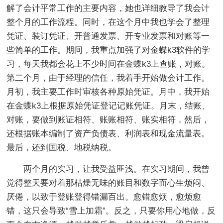
解了会计平常工作的主要内容，她也详细教导了我会计
整个月的工作流程。同时，在这个月中我也学会了整理
凭证、装订凭证、开普通发票、开专业发票和对账等一
些简单的工作。期间，我重点加强了对金蝶k3软件的学
习，每天我都会花上不少时间在金蝶k3上查账，对账。
第二个月，由于经理的信任，我着手开始做会计工作。
月初，我主要工作时审核各种原始凭证。月中，我开始
在金蝶k3上根据原始凭证登记记账凭证。月末，结账、
对账，要做到账证相符、账账相符、账实相符，然后，
还根据账本编制了资产负债表、利润表和现金流量表。
最后，还到国税、地税纳税。
两个月的实习，让我受益匪浅。在实习期间，我曾
觉得整天要对着那枯燥无味的账目和数字而心生烦闷、
厌倦，以致于登账登得错漏百出。愈错愈烦，愈烦愈
错，这只会导致“雪上加霜”。反之，只要你用心地做，反