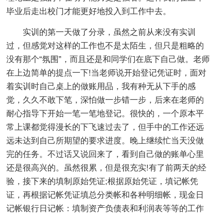
毕业后走出校门才能更好地投入到工作中去。
实训的第一天做了分录，虽然之前从来没有实训
过，但感觉对这样的工作也不是太陌生，但只是粗略的
没有那个“氛围”，而且还是和同学们在底下自己做。老师
在上边简单的提点一下!当老师说开始登记凭证时，面对
着实训时自己桌上的做账用品，我有种无从下手的感
觉，久久不敢下笔，深怕做一步错一步，后来在老师的
耐心指导下开始一笔一笔地登记。很快的，一个原本平
常上课都觉得漫长的下飞速过去了，但手中的工作还远
远未达到自己所期望的要求进度。晚上继续忙当天没做
完的任务。不过话又说回来了，看到自己做的账单心里
还是很高兴的。虽然很累，但是很充实!有了前两天的经
验，接下来的填制原始凭证;根据原始凭证，填记帐凭
证，再根据记帐凭证填总分类帐和各种明细帐，现金日
记帐银行日记帐：填制资产负债表和利润表等等的工作