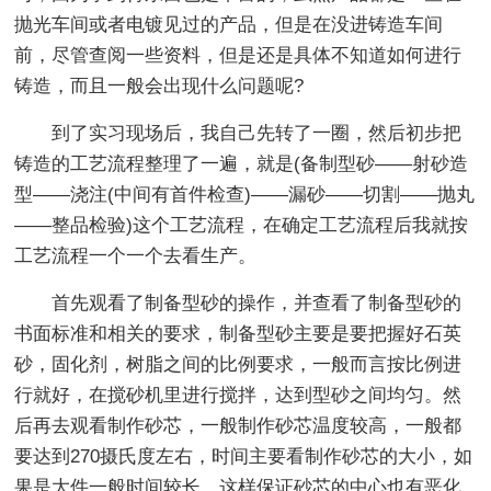
抛光车间或者电镀见过的产品，但是在没进铸造车间
前，尽管查阅一些资料，但是还是具体不知道如何进行
铸造，而且一般会出现什么问题呢?
到了实习现场后，我自己先转了一圈，然后初步把
铸造的工艺流程整理了一遍，就是(备制型砂——射砂造
型——浇注(中间有首件检查)——漏砂——切割——抛丸
——整品检验)这个工艺流程，在确定工艺流程后我就按
工艺流程一个一个去看生产。
首先观看了制备型砂的操作，并查看了制备型砂的
书面标准和相关的要求，制备型砂主要是要把握好石英
砂，固化剂，树脂之间的比例要求，一般而言按比例进
行就好，在搅砂机里进行搅拌，达到型砂之间均匀。然
后再去观看制作砂芯，一般制作砂芯温度较高，一般都
要达到270摄氏度左右，时间主要看制作砂芯的大小，如
果是大件一般时间较长，这样保证砂芯的中心也有恶化