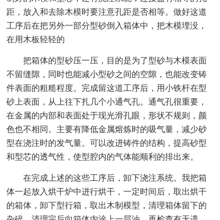
距，放入和去除木模时要注意孔距是否相等。做好这道
工序后在把另外一部分型砂倒入箱体中，把木模埋没，
在用木板轻轻的
把箱体的型砂压一压，目的是为了型砂与木模表面
不留缝隙，同时也能减小型砂之间的空隙，也能改变铸
件表面的粗糙程度。完成留这道工序后，用小铁杆在型
砂上表面，从上往下扎几个小通气孔。通气孔很重要，
在金属的内部和表面处于现光滑孔眼，形状不规则，颜
色也不相同。主要有降低金属熔炼时的吸气量，减少砂
型在浇注时的发气量。可以改进铸件的结构，提高砂型
和型芯的透气性，使型腔内的气体能顺利的排出来。
在完成上述的这些工序后，卸下浇注系统。我把箱
体一起放入烘干炉中进行烘干，一定时间后，取出烘干
的箱体，卸下型行箱，取出木制模型，清理箱体留下的
杂碎，清理完后向箱体内涂上一层油，再检查有无遗