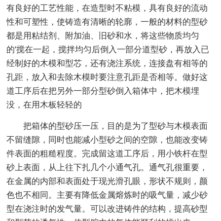
有良好的工艺性能，在造型时不粘模，具有良好的流动
性和可塑性，使铸造有清晰的轮廓，一般的材料的型砂
都是用粘结剂、附加油、旧砂和水，将这些物质均匀
的'搅在一起，搅拌均匀后倒入一部分道型砂，再放入已
经制好的木模和型芯，还有浇注系统，连接盘有相等的
孔距，放入和去除木模时要注意孔距是否相等。做好这
道工序后在把另外一部分型砂倒入箱体中，把木模埋
没，在用木板轻轻的
把箱体的型砂压一压，目的是为了型砂与木模表面
不留缝隙，同时也能减小型砂之间的空隙，也能改变铸
件表面的粗糙程度。完成留这道工序后，用小铁杆在型
砂上表面，从上往下扎几个小通气孔。通气孔很重要，
在金属的内部和表面处于现光滑孔眼，形状不规则，颜
色也不相同。主要有降低金属熔炼时的吸气量，减少砂
型在浇注时的发气量。可以改进铸件的结构，提高砂型