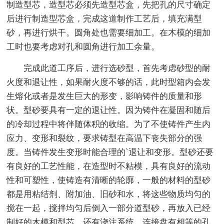
制造型芯，造型芯必须先造型芯盒，先把孔的尺寸确定
后进行制造型芯盒，完成这道制作工艺后，填充满型
砂，再进行烘干。圆角处也需要细加工。在木模的细加
工时也要考虑对孔和圆角进行加工余量。
完成此道工序后，进行选砂型，首先考虑砂型的耐
火度和退让性，如果耐火度不够的话，此时型箱内会发
生熔化或者是发生巨大的形变，影响铸件的质量和形
状。型砂要具有一定的退让性。因为铸件在凝固和随后
的冷却过程中将伴随体积的收缩。为了不使铸件产生内
应力、变形和裂纹，要求铸型在高温下丧失部分的强
度。当铸件发生变形时能合理的`退让和变形。型砂还要
有良好的工艺性能，在造型时不粘模，具有良好的流动
性和可塑性，使铸造有清晰的轮廓，一般的材料的型砂
都是用粘结剂、附加油、旧砂和水，将这些物质均匀的
搅在一起，搅拌均匀后倒入一部分道型砂，再放入已经
制好的木模和型芯，还有浇注系统，连接盘有相等的孔