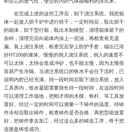
和型芯的透气性，使型腔内的气体能顺利的排出来。
在完成上述的这些工序后，卸下浇注系统。我把箱
体一起放入烘干炉中进行烘干，一定时间后，取出烘干
的箱体，卸下型行箱，取出木制模型，清理箱体留下的
杂碎，清理完后向箱体内涂上一层油，再检查有无遗
漏。装上浇注系统，检查完后穿上防护手套，端出已溶
好HT200的液体。慢慢的倒入浇注系统，倒入的速度不
可以太快，太快会造成冲砂，也不能太慢，因为太慢很
容易产生冷隔。当浇注系统口的铁水不会往下流时，已
说明内腔已经充满。待一段时间后取下浇注系统，放入
工具房内，铁水凝固需要很长待一段时间，在这段时间
可以清理工作场地，把刚才用的木模、铁杆、等工具放
置好。经过一定的时间可以测量一下铸件的温度。待铸
件冷却后取出铸件，检查铸件是否合格，再把型箱放置
好，把铸件拿去加工，经过这么多的铸造工序，终于把
连接盘铸造成功。