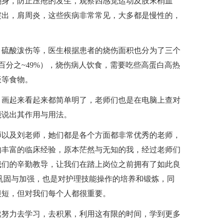
翻身，防止压疮的发生，观察四感觉运动及肢末梢血
突出，肩周炎，这些疾病非常常见，大多都是慢性的，
硫酸泼伤等，医生根据患者的烧伤面积也分为了三个
（30百分之~49%），烧伤病人饮食，需要吃些高蛋白高热
饭等食物。
画起来看起来都简单明了，老师们也是在电脑上查对
能说出其作用与用法。
以及刘老师，她们都是各个方面都非常优秀的老师，
的丰富的临床经验，原本茫然与无知的我，经过老师们
我们的辛勤教导，让我们在踏上岗位之前拥有了如此良
巩固与加强，也是对护理技能操作的培养和锻炼，同
很短，但对我们每个人都很重要。
努力去学习，去积累，利用这有限的时间，学到更多