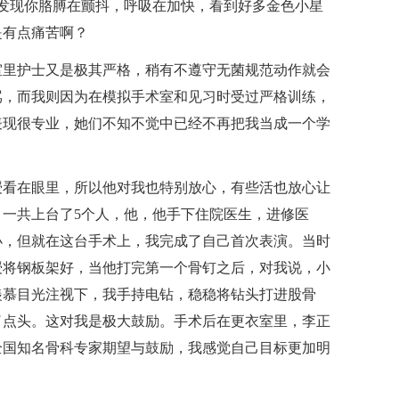
发现你胳膊在颤抖，呼吸在加快，看到好多金色小星
是有点痛苦啊？
里护士又是极其严格，稍有不遵守无菌规范动作就会
骂，而我则因为在模拟手术室和见习时受过严格训练，
表现很专业，她们不知不觉中已经不再把我当成一个学
看在眼里，所以他对我也特别放心，有些活也放心让
一共上台了5个人，他，他手下住院医生，进修医
小，但就在这台手术上，我完成了自己首次表演。当时
授将钢板架好，当他打完第一个骨钉之后，对我说，小
羡慕目光注视下，我手持电钻，稳稳将钻头打进股骨
了点头。这对我是极大鼓励。手术后在更衣室里，李正
全国知名骨科专家期望与鼓励，我感觉自己目标更加明
！