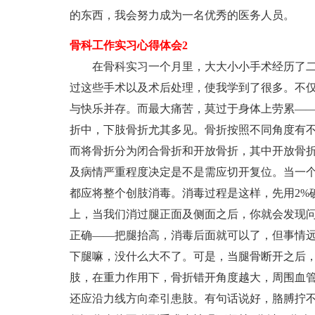
的东西，我会努力成为一名优秀的医务人员。
骨科工作实习心得体会2
在骨科实习一个月里，大大小小手术经历了二
过这些手术以及术后处理，使我学到了很多。不仅
与快乐并存。而最大痛苦，莫过于身体上劳累—
折中，下肢骨折尤其多见。骨折按照不同角度有
而将骨折分为闭合骨折和开放骨折，其中开放骨
及病情严重程度决定是不是需应切开复位。当一
都应将整个创肢消毒。消毒过程是这样，先用2%
上，当我们消过腿正面及侧面之后，你就会发现
正确——把腿抬高，消毒后面就可以了，但事情
下腿嘛，没什么大不了。可是，当腿骨断开之后
肢，在重力作用下，骨折错开角度越大，周围血
还应沿力线方向牵引患肢。有句话说好，胳膊拧