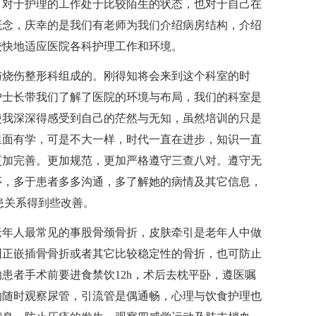
，对于护理的工作处于比较陌生的状态，也对于自己在
概念，庆幸的是我们有老师为我们介绍病房结构，介绍
较快地适应医院各科护理工作和环境。
烧伤整形科组成的。刚得知将会来到这个科室的时
护士长带我们了解了医院的环境与布局，我们的科室是
使我深深得感受到自己的茫然与无知，虽然培训的只是
里面有学，可是不大一样，时代一直在进步，知识一直
更加完善。更加规范，更加严格遵守三查八对。遵守无
怀，多于患者多多沟通，多了解她的病情及其它信息，
患关系得到些改善。
年人最常见的事股骨颈骨折，皮肤牵引是老年人中做
纠正嵌插骨骨折或者其它比较稳定性的骨折，也可防止
患者手术前要进食禁饮12h，术后去枕平卧，遵医嘱
的随时观察尿管，引流管是偶通畅，心理与饮食护理也