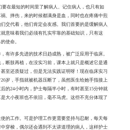
要在最短的时间里了解病人、记住病人，也只有如
车祸、摔伤，来的时候都满身是血，同时也在疼痛中煎
他们交代着，他们肯定会友感。我们首要的是缓解病人
这就意味着我们必须有扎实牢靠的基础知识，只有这
己的使命。
，有许多先进的技术日趋成熟，被广泛应用于临床。
说，断肢再植，在没实习前，课本上就只是概述它是通
，甚至还质疑过，但是无法实践证明呀！现在临床实习
才20岁，手指就被机器压断了，虽然医生给她手指接上
后的24小时内，护士每隔半小时，有时甚至15分钟就
算是大小夜班也不依旧，毫不马虎。这些不充分体现了
使的工作。可是护理工作更需要坚持与忍耐，每天每
房中穿梭，偶尔还会遇到不太讲道理的病人，这样护士