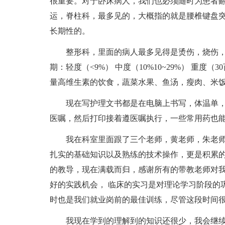
很重要。对于卧床病人，我们也必须随时为患者
运，脊柱科，最多见的，大概指的就是腰椎键盘
长期性的。
整形科，里面的病人最多见得是烫伤，烧伤，
期：轻度（<9%） 中度（10%10~29%） 重度
量高维生素的饮食，蔬菜水果、鱼汤，瘦肉、米
现在写护理文书都是在电脑上书写，体温单，
医嘱，然后打印接着遵医嘱执行，一些常用药也
我在科室里面跟了三个老师，黄老师，朱老师
扎实的基础知识以及熟练的技术操作，更是积累
的教导，现在满载而归，感谢所有的带教老师对
好的实践机会， 临床的实习是对理论学习阶段的
时也是我们就业岗前的最佳训练，尽管这段时间
我现在学到的理解到的知识还很少，我会继续