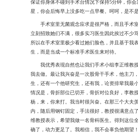
保证你身体不碰到手术台情况下保持5分钟，你会
星，你会后悔早上没多吃一点早餐。呵呵，是不
手术室里无菌观念应求是很严格，而且手术室
立刻招致她们不满，很多实习医生因此挨过不少
所以在手术室里极少看过她们脸色，并且基于我
生，而是当成一个标准手术医生来对待。
我优秀表现自然也让我们手术小组李正维教授
我去做。最让我兴奋是一次股骨干手术，他主刀，
生，还有一个他研究生，还有我，论资排辈我最
情况是，骨折部位已切开，骨折对位良好，李教
杨，来，你来打。我当时很兴奋。在那三个大夫
内，随后用钢钉固定，手法很好，教授很满意点
维教授表示，希望我做一名骨科医生。得到这位
确了，动力更足了。我相信，我不会辜负他期望