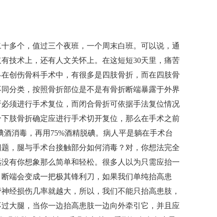
十多个，值过三个夜班，一个周末白班。可以说，通
有技术上，还有人文关怀上。在这短短30天里，痛苦
—在创伤骨科手术中，有很多是四肢骨折，而在四肢骨
不同分类，按照骨折部位是不是有骨折断端暴露于外界
折必须进行手术复位，而闭合骨折可依据手法复位情况
个下肢骨折确定应进行手术切开复位，那么在手术之前
碘酒消毒，再用75%酒精脱碘。病人平是躺在手术台
问题，腿与手术台接触部分如何消毒？对，你想法完全
远没有你想象那么简单和轻松。很多人以为只需应抬一
，断端会变成一把极其锋利刀，如果我们单纯抬高患
管神经损伤几率就越大，所以，我们不能只抬高患肢，
不过大腿，当你一边抬高患肢一边向外牵引它，并且应