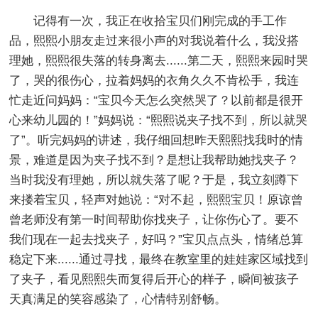
记得有一次，我正在收拾宝贝们刚完成的手工作
品，熙熙小朋友走过来很小声的对我说着什么，我没搭
理她，熙熙很失落的转身离去......第二天，熙熙来园时哭
了，哭的很伤心，拉着妈妈的衣角久久不肯松手，我连
忙走近问妈妈：“宝贝今天怎么突然哭了？以前都是很开
心来幼儿园的！”妈妈说：“熙熙说夹子找不到，所以就哭
了”。听完妈妈的讲述，我仔细回想昨天熙熙找我时的情
景，难道是因为夹子找不到？是想让我帮助她找夹子？
当时我没有理她，所以就失落了呢？于是，我立刻蹲下
来搂着宝贝，轻声对她说：“对不起，熙熙宝贝！原谅曾
曾老师没有第一时间帮助你找夹子，让你伤心了。要不
我们现在一起去找夹子，好吗？”宝贝点点头，情绪总算
稳定下来......通过寻找，最终在教室里的娃娃家区域找到
了夹子，看见熙熙失而复得后开心的样子，瞬间被孩子
天真满足的笑容感染了，心情特别舒畅。