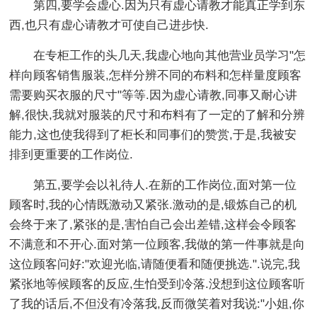
第四,要学会虚心.因为只有虚心请教才能真正学到东
西,也只有虚心请教才可使自己进步快.
在专柜工作的头几天,我虚心地向其他营业员学习"怎
样向顾客销售服装,怎样分辨不同的布料和怎样量度顾客
需要购买衣服的尺寸"等等.因为虚心请教,同事又耐心讲
解,很快,我就对服装的尺寸和布料有了一定的了解和分辨
能力,这也使我得到了柜长和同事们的赞赏,于是,我被安
排到更重要的工作岗位.
第五,要学会以礼待人.在新的工作岗位,面对第一位
顾客时,我的心情既激动又紧张.激动的是,锻炼自己的机
会终于来了,紧张的是,害怕自己会出差错,这样会令顾客
不满意和不开心.面对第一位顾客,我做的第一件事就是向
这位顾客问好:"欢迎光临,请随便看和随便挑选.".说完,我
紧张地等候顾客的反应,生怕受到冷落.没想到这位顾客听
了我的话后,不但没有冷落我,反而微笑着对我说:"小姐,你