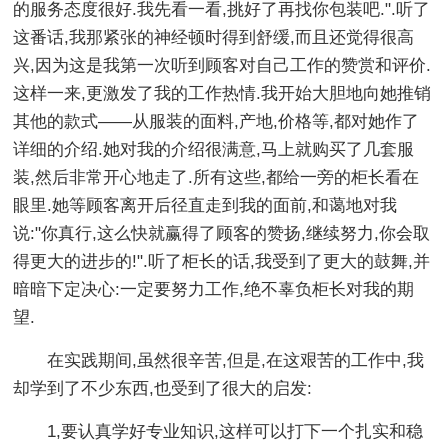
的服务态度很好.我先看一看,挑好了再找你包装吧.".听了
这番话,我那紧张的神经顿时得到舒缓,而且还觉得很高
兴,因为这是我第一次听到顾客对自己工作的赞赏和评价.
这样一来,更激发了我的工作热情.我开始大胆地向她推销
其他的款式——从服装的面料,产地,价格等,都对她作了
详细的介绍.她对我的介绍很满意,马上就购买了几套服
装,然后非常开心地走了.所有这些,都给一旁的柜长看在
眼里.她等顾客离开后径直走到我的面前,和蔼地对我
说:"你真行,这么快就赢得了顾客的赞扬,继续努力,你会取
得更大的进步的!".听了柜长的话,我受到了更大的鼓舞,并
暗暗下定决心:一定要努力工作,绝不辜负柜长对我的期
望.
在实践期间,虽然很辛苦,但是,在这艰苦的工作中,我
却学到了不少东西,也受到了很大的启发:
1,要认真学好专业知识,这样可以打下一个扎实和稳