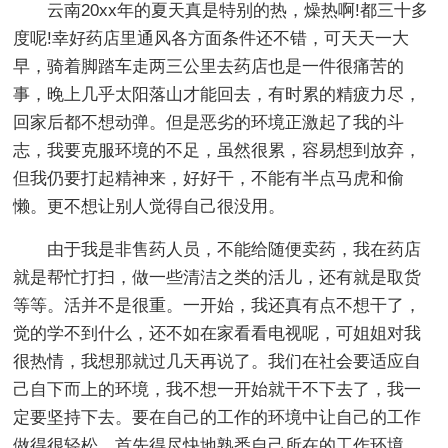
云南20xx年的夏天真是特别的热，燥热啊!都三十多
度呢!幸好药店里通风各方面条件还不错，可天天一大
早，骑着脚踏车走两三公里去药店也是一件很痛苦的
事，晚上几乎太阳落山才能回去，有时累的精疲力尽，
回家后都不想动弹。但是恶劣的环境正激起了我的斗
志，我要克服环境的不足，虽然很累，容易想到放弃，
但我仍要打起精神来，好好干，不能有半点马虎和偷
懒。更不想让别人觉得自己很没用。
由于我是非售药人员，不能给随便卖药，我在药店
就是帮忙打扫，做一些清洁之类的活儿，还有就是取货
等等。活并不是很重。一开始，我还真有点不想干了，
觉的学不到什么，还不如在家看看电视呢，可姐姐对我
很热情，我想那就过几天再说了。我们在社会要适应自
己自下而上的环境，我不想一开始就干不下去了，我一
定要坚持下去。要在自己的工作的环境中让自己的工作
做得很轻松，首先得尽快地熟悉自己所在的工作环境。