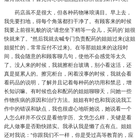
药店虽不是很大，但各种药物琳琅满目。早上去，
我先要扫地，得每个角落都扫干净了。有顾客来的时候
我要上前很礼貌的说“请您坐下稍等一会儿，买药的`姐很
快就来了。”然后我就去喊专门负责配药的姐姐过来(这姐
姐挺忙的，常常应付不过来)。在等那姐姐来的这段时
间，我会随意的和顾客聊几句，使他不会感觉等太久
了。没人来的时候，我就擦柜台玻璃，别小看这活，还
真是挺累人的。擦完柜台，闲着没事的时候，我就会看
看药品的说明，了解并且记着每种药的功用和禁忌，增
长知识嘛。有时候也会和配药的姐姐聊聊天，问她一些
作物疾病的原因和治疗方法。姐姐有时也和我说说我工
作中的错误和缺点，我也很虚心地听她说，她说看一个
人怎么样并不仅仅是看他学历、文凭怎么样，关键是看
此人做事是否勤快踏实。我承认我是懒了点有点。姐姐
还对我说：“你跟我们不一样，你是受过高等教育的，应