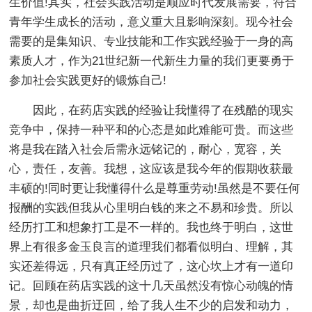
生价值!其实，社会实践活动是顺应时代发展需要，符合
青年学生成长的活动，意义重大且影响深刻。现今社会
需要的是集知识、专业技能和工作实践经验于一身的高
素质人才，作为21世纪新一代新生力量的我们更要勇于
参加社会实践更好的锻炼自己!
因此，在药店实践的经验让我懂得了在残酷的现实
竞争中，保持一种平和的心态是如此难能可贵。而这些
将是我在踏入社会后需永远铭记的，耐心，宽容，关
心，责任，友善。我想，这应该是我今年的假期收获最
丰硕的!同时更让我懂得什么是尊重劳动!虽然是不要任何
报酬的实践但我从心里明白钱的来之不易和珍贵。所以
经历打工和想象打工是不一样的。我也终于明白，这世
界上有很多金玉良言的道理我们都看似明白、理解，其
实还差得远，只有真正经历过了，这心坎上才有一道印
记。回顾在药店实践的这十几天虽然没有惊心动魄的情
景，却也是曲折迂回，给了我人生不少的启发和动力，