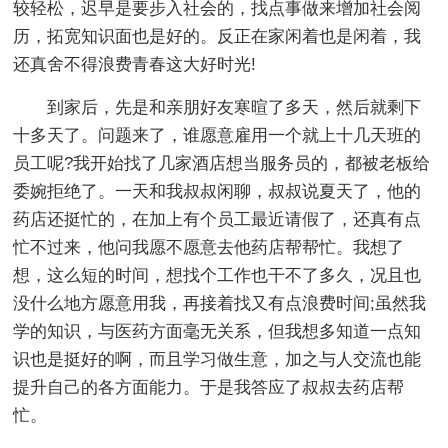
较轻松，迟早是要步入社会的，找点事做来增加社会阅
历，拓宽知识面也是好的。反正在家闲着也是闲着，我
还真舍不得浪费青春这大好时光!
到家后，先是和亲朋好友寒暄了多天，然后就剩下
十多天了。问题来了，谁愿意雇用一个就上十几天班的
员工呢?我开始找了几家酒店想当服务员的，都被老板给
委婉拒绝了。一天和我叔叔闲聊，叔叔说夏天了，他的
药店还挺忙的，在加上有个员工最近请假了，还真有点
忙不过来，他问我愿不愿意去他药店帮帮忙。我想了
想，这么短的时间，想找个工作也干不了多久，况且也
没什么地方愿意用我，再接着找又有点浪费时间;虽然我
学的知识，与医药方面毫无关系，但我想多知道一点知
识也是挺好的啊，而且学习做生意，加之与人交流也能
提升自己的各方面能力。于是我答应了叔叔去药店帮
忙。