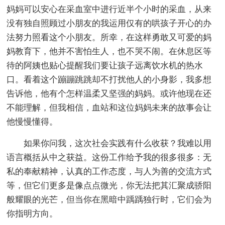
妈妈可以安心在采血室中进行近半个小时的采血，从来
没有独自照顾过小朋友的我运用仅有的哄孩子开心的办
法努力照看这个小朋友。所幸，在这样勇敢又可爱的妈
妈教育下，他并不害怕生人，也不哭不闹。在休息区等
待的阿姨也贴心提醒我们要让孩子远离饮水机的热水
口。看着这个蹦蹦跳跳却不打扰他人的小身影，我多想
告诉他，他有个怎样温柔又坚强的妈妈。或许他现在还
不能理解，但我相信，血站和这位妈妈未来的故事会让
他慢慢懂得。
如果你问我，这次社会实践有什么收获？我难以用
语言概括从中之获益。这份工作给予我的很多很多：无
私的奉献精神，认真的工作态度，与人为善的交流方式
等，但它们更多是像点点微光，你无法把其汇聚成骄阳
般耀眼的光芒，但当你在黑暗中踽踽独行时，它们会为
你指明方向。